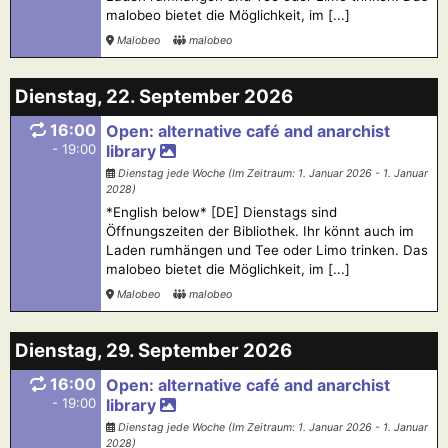
malobeo bietet die Möglichkeit, im [...]
Malobeo
malobeo
Dienstag, 22. September 2026
16:00
Open: alternative café and anarchist
- 19:00
library
Dienstag jede Woche (Im Zeitraum: 1. Januar 2026 - 1. Januar
2028)
*English below* [DE] Dienstags sind
Öffnungszeiten der Bibliothek. Ihr könnt auch im
Laden rumhängen und Tee oder Limo trinken. Das
malobeo bietet die Möglichkeit, im [...]
Malobeo
malobeo
Dienstag, 29. September 2026
16:00
Open: alternative café and anarchist
- 19:00
library
Dienstag jede Woche (Im Zeitraum: 1. Januar 2026 - 1. Januar
2028)