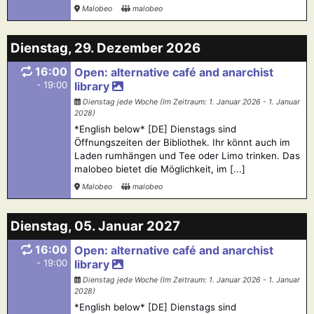
Malobeo
malobeo
Dienstag, 29. Dezember 2026
16:00
Open: alternative café and anarchist
- 19:00
library
Dienstag jede Woche (Im Zeitraum: 1. Januar 2026 - 1. Januar
2028)
*English below* [DE] Dienstags sind
Öffnungszeiten der Bibliothek. Ihr könnt auch im
Laden rumhängen und Tee oder Limo trinken. Das
malobeo bietet die Möglichkeit, im [...]
Malobeo
malobeo
Dienstag, 05. Januar 2027
16:00
Open: alternative café and anarchist
- 19:00
library
Dienstag jede Woche (Im Zeitraum: 1. Januar 2026 - 1. Januar
2028)
*English below* [DE] Dienstags sind