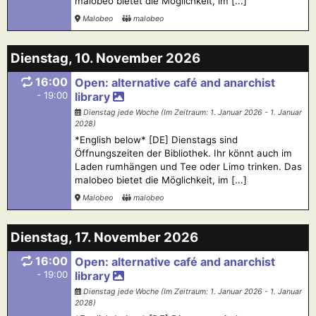
malobeo bietet die Möglichkeit, im [...]
Malobeo
malobeo
Dienstag, 10. November 2026
16:00
Open: alternative café and anarchist
- 19:00
library
Dienstag jede Woche (Im Zeitraum: 1. Januar 2026 - 1. Januar
2028)
*English below* [DE] Dienstags sind
Öffnungszeiten der Bibliothek. Ihr könnt auch im
Laden rumhängen und Tee oder Limo trinken. Das
malobeo bietet die Möglichkeit, im [...]
Malobeo
malobeo
Dienstag, 17. November 2026
16:00
Open: alternative café and anarchist
- 19:00
library
Dienstag jede Woche (Im Zeitraum: 1. Januar 2026 - 1. Januar
2028)