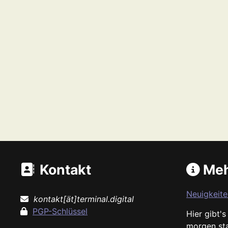
Kontakt
Meh
Neuigkeite
kontakt[ät]terminal.digital
PGP-Schlüssel
Hier gibt'
morgen st