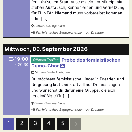
feministischen Stammtisches ein. Im Mittelpunkt
stehen Austausch, Kennenlernen und Vernetzung
für FLINTA*. Niemand muss vorbereitet kommen
oder [...]
FrauenBildungsHaus
Feministisches Begegnungszentrum Dresden
Mittwoch, 09. September 2026
19:00
Probe des feministischen
Offenes Treffen
- 20:30
Demo-Chor
Mittwoch alle 2 Wochen
Du möchtest feministische Lieder in Dresden und
Umgebung laut und kraftvoll auf Demos singen –
und wünschst dir dafür eine Gruppe, die sich
regelmäßig trifft [...]
FrauenBildungsHaus
Feministisches Begegnungszentrum Dresden
1
2
3
4
5