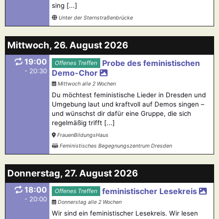
sing [...]
Unter der Sternstraßenbrücke
Mittwoch, 26. August 2026
19:00
Probe des feministischen
Offenes Treffen
- 20:30
Demo-Chor
Mittwoch alle 2 Wochen
Du möchtest feministische Lieder in Dresden und
Umgebung laut und kraftvoll auf Demos singen –
und wünschst dir dafür eine Gruppe, die sich
regelmäßig trifft [...]
FrauenBildungsHaus
Feministisches Begegnungszentrum Dresden
Donnerstag, 27. August 2026
18:00
feministischer Lesekreis
Offenes Treffen
- 20:00
Donnerstag alle 2 Wochen
Wir sind ein feministischer Lesekreis. Wir lesen