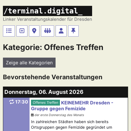
Zum
/terminal.digital_
Inhalt
springen
Linker Veranstaltungskalender für Dresden
Kategorie: Offenes Treffen
Zeige alle Kategorien
Bevorstehende Veranstaltungen
Donnerstag, 06. August 2026
17:30
KEINEMEHR Dresden -
Offenes Treffen
Gruppe gegen Femizide
der erste Donnerstag des Monats
In zahlreichen Städten haben sich bereits
Ortsgruppen gegen Femizide gegründet um