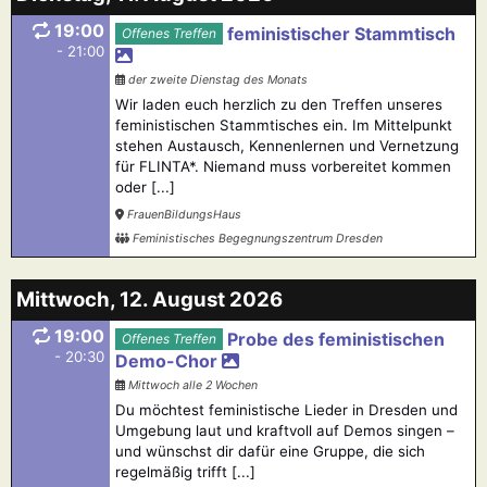
19:00
feministischer Stammtisch
Offenes Treffen
- 21:00
der zweite Dienstag des Monats
Wir laden euch herzlich zu den Treffen unseres
feministischen Stammtisches ein. Im Mittelpunkt
stehen Austausch, Kennenlernen und Vernetzung
für FLINTA*. Niemand muss vorbereitet kommen
oder [...]
FrauenBildungsHaus
Feministisches Begegnungszentrum Dresden
Mittwoch, 12. August 2026
19:00
Probe des feministischen
Offenes Treffen
- 20:30
Demo-Chor
Mittwoch alle 2 Wochen
Du möchtest feministische Lieder in Dresden und
Umgebung laut und kraftvoll auf Demos singen –
und wünschst dir dafür eine Gruppe, die sich
regelmäßig trifft [...]