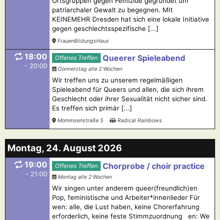
Ortsgruppen gegen Femizide gegründet um
patriarchaler Gewalt zu begegnen. MIt
KEINEMEHR Dresden hat sich eine lokale Initiative
gegen geschlechtsspezifische [...]
FrauenBildungsHaus
18:00
Queerer Spieleabend
Offenes Treffen
- 20:00
Donnerstag alle 2 Wochen
Wir treffen uns zu unserem regelmäßigen
Spieleabend für Queers und allen, die sich ihrem
Geschlecht oder ihrer Sexualität nicht sicher sind.
Es treffen sich primär [...]
Mommsenstraße 5
Radical Rainbows
Montag, 24. August 2026
19:00
Chorprobe / choir practice
Offenes Treffen
- 21:00
Montag alle 2 Wochen
Wir singen unter anderem queer(freundlich)en
Pop, feministische und Arbeiter*innenlieder Für
wen: alle, die Lust haben, keine Chorerfahrung
erforderlich, keine feste Stimmzuordnung en: We