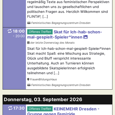
regelmäßig Texte aus feministischen Perspektiven
und tauschen uns zu gesellschaftlichen und
politischen Fragen aus. Herzlich Willkommen sind
FLINTA*, [...]
Feministisches Begegnungszentrum Dresden
18:00
Skat für Ich-hab-schon-
Offenes Treffen
- 20:00
mal-gespielt-Spieler*innen
der letzte Donnerstag des Monats
Skat für Ich-hab-schon-mal-gespielt-Spieler*innen
Skat macht Spaß: eine Mischung aus Strategie,
Glück und Bluff verspricht interessante
Unterhaltung. Auch an Turnieren können
ausgebildete Skatspielerinnen erfolgreich
teilnehmen und [...]
FrauenBildungsHaus
Feministisches Begegnungszentrum Dresden
Donnerstag, 03. September 2026
17:30
KEINEMEHR Dresden -
Offenes Treffen
Gruppe gegen Femizide