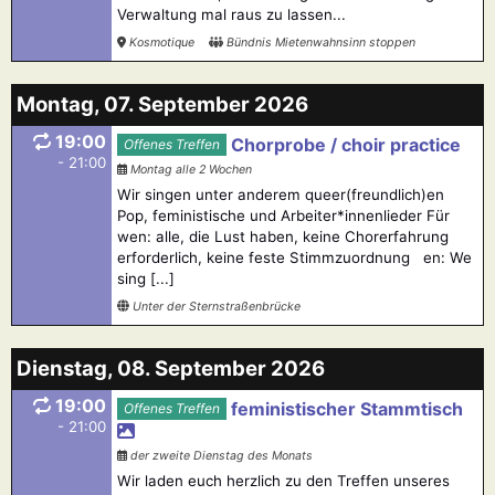
Verwaltung mal raus zu lassen...
Kosmotique
Bündnis Mietenwahnsinn stoppen
Montag, 07. September 2026
19:00
Chorprobe / choir practice
Offenes Treffen
- 21:00
Montag alle 2 Wochen
Wir singen unter anderem queer(freundlich)en
Pop, feministische und Arbeiter*innenlieder Für
wen: alle, die Lust haben, keine Chorerfahrung
erforderlich, keine feste Stimmzuordnung en: We
sing [...]
Unter der Sternstraßenbrücke
Dienstag, 08. September 2026
19:00
feministischer Stammtisch
Offenes Treffen
- 21:00
der zweite Dienstag des Monats
Wir laden euch herzlich zu den Treffen unseres