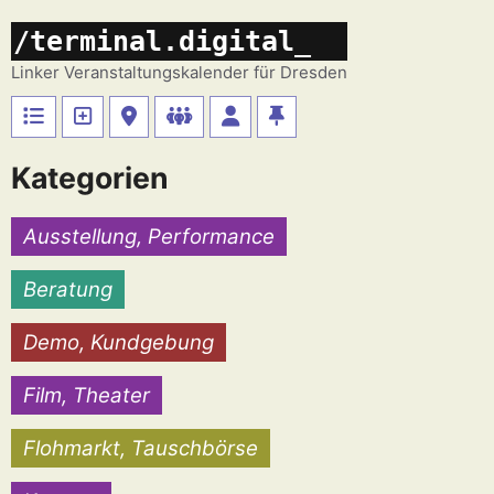
Zum
/terminal.digital_
Inhalt
springen
Linker Veranstaltungskalender für Dresden
Kategorien
Ausstellung, Performance
Beratung
Demo, Kundgebung
Film, Theater
Flohmarkt, Tauschbörse