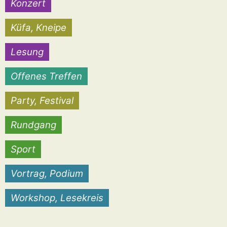
Konzert
Küfa, Kneipe
Lesung
Offenes Treffen
Party, Festival
Rundgang
Sport
Vortrag, Podium
Workshop, Lesekreis