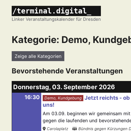
Zum
/terminal.digital_
Inhalt
springen
Linker Veranstaltungskalender für Dresden
Kategorie: Demo, Kundge
Zeige alle Kategorien
Bevorstehende Veranstaltungen
Donnerstag, 03. September 2026
16:30
Jetzt reichts - o
Demo, Kundgebung
uns!
Am 03.09. beginnen wir gemeinsam mit
gegen die laufenden und bevorstehenden
Carolaplatz
Bündnis gegen Kürzungen 