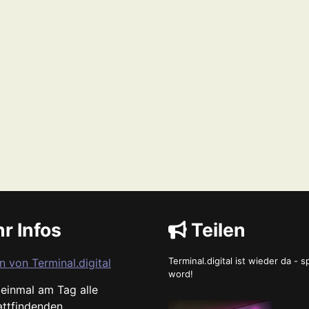
r Infos
Teilen
Terminal.digital ist wieder da - 
n von Terminal.digital
word!
s einmal am Tag alle
attfindenden