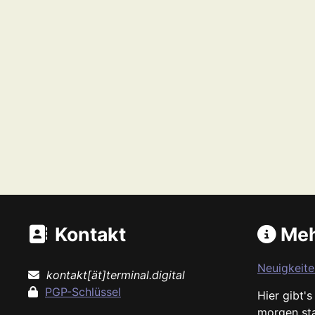
Kontakt
Meh
Neuigkeite
kontakt[ät]terminal.digital
PGP-Schlüssel
Hier gibt'
morgen st