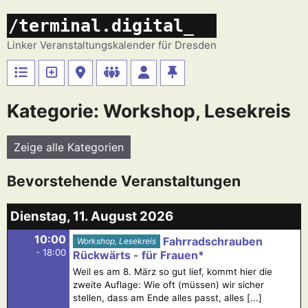
Zum
/terminal.digital_
Inhalt
springen
Linker Veranstaltungskalender für Dresden
Kategorie: Workshop, Lesekreis
Zeige alle Kategorien
Bevorstehende Veranstaltungen
Dienstag, 11. August 2026
10:00
Fahrradschrauben
Workshop, Lesekreis
- 18:00
Rückwärts - für Frauen*
Weil es am 8. März so gut lief, kommt hier die
zweite Auflage: Wie oft (müssen) wir sicher
stellen, dass am Ende alles passt, alles [...]