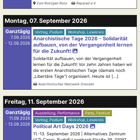
Zum Rostigen Ross
Reparad e.V.
Montag, 07. September 2026
Ganztägig
Vortrag, Podium
Workshop, Lesekreis
7.09.2026
Anarchistische Tage 2026 - Solidarität
- 12.09.2026
aufbauen, von der Vergangenheit lernen
für die Zukunft!
Solidarität aufbauen, von der Vergangenheit
lernen für die Zukunft! Vor zehn Jahren haben wir
die ersten Anarchistischen Tage (damals noch
„Libertäre Tage“) organisiert. Heute ist [...]
Anarchistisches Netzwerk Dresden
Freitag, 11. September 2026
Ganztägig
Ausstellung, Performance
Party, Festival
11.09.2026
Vortrag, Podium
Workshop, Lesekreis
- 13.09.2026
Political Art Days 2026
11.-13. September 2026 | Alternatives Zentrum
(AZ) Conni, Rudolf-Leonhard-Straße 39, 01097