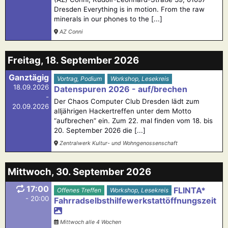
Dresden Everything is in motion. From the raw
minerals in our phones to the [...]
AZ Conni
Freitag, 18. September 2026
Ganztägig
Vortrag, Podium
Workshop, Lesekreis
18.09.2026
Datenspuren 2026 - auf/brechen
-
Der Chaos Computer Club Dresden lädt zum
20.09.2026
alljährigen Hackertreffen unter dem Motto
“aufbrechen” ein. Zum 22. mal finden vom 18. bis
20. September 2026 die [...]
Zentralwerk Kultur- und Wohngenossenschaft
Mittwoch, 30. September 2026
17:00
FLINTA*
Offenes Treffen
Workshop, Lesekreis
- 20:00
Fahrradselbsthilfewerkstattöffnungszeit
Mittwoch alle 4 Wochen