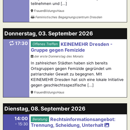
teilnehmen und [...]
FrauenBildungsHaus
Feministisches Begegnungszentrum Dresden
Donnerstag, 03. September 2026
17:30
KEINEMEHR Dresden -
Offenes Treffen
Gruppe gegen Femizide
der erste Donnerstag des Monats
In zahlreichen Städten haben sich bereits
Ortsgruppen gegen Femizide gegründet um
patriarchaler Gewalt zu begegnen. MIt
KEINEMEHR Dresden hat sich eine lokale Initiative
gegen geschlechtsspezifische [...]
FrauenBildungsHaus
Dienstag, 08. September 2026
14:00
Rechtsinformationsangebot:
Beratung
- 15:30
Trennung, Scheidung, Unterhalt