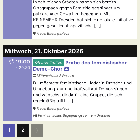
In zahlreichen Städten haben sich bereits
Ortsgruppen gegen Femizide gegründet um
patriarchaler Gewalt zu begegnen. MIt
KEINEMEHR Dresden hat sich eine lokale Initiative
gegen geschlechtsspezifische [...]
FrauenBildungsHaus
Mittwoch, 21. Oktober 2026
19:00
Probe des feministischen
Offenes Treffen
- 20:30
Demo-Chor
Mittwoch alle 2 Wochen
Du möchtest feministische Lieder in Dresden und
Umgebung laut und kraftvoll auf Demos singen –
und wünschst dir dafür eine Gruppe, die sich
regelmäßig trifft [...]
FrauenBildungsHaus
Feministisches Begegnungszentrum Dresden
1
2