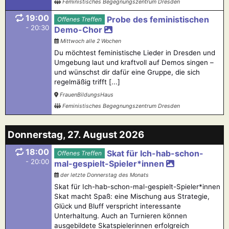
Feministisches Begegnungszentrum Dresden
19:00
Probe des feministischen
Offenes Treffen
- 20:30
Demo-Chor
Mittwoch alle 2 Wochen
Du möchtest feministische Lieder in Dresden und
Umgebung laut und kraftvoll auf Demos singen –
und wünschst dir dafür eine Gruppe, die sich
regelmäßig trifft [...]
FrauenBildungsHaus
Feministisches Begegnungszentrum Dresden
Donnerstag, 27. August 2026
18:00
Skat für Ich-hab-schon-
Offenes Treffen
- 20:00
mal-gespielt-Spieler*innen
der letzte Donnerstag des Monats
Skat für Ich-hab-schon-mal-gespielt-Spieler*innen
Skat macht Spaß: eine Mischung aus Strategie,
Glück und Bluff verspricht interessante
Unterhaltung. Auch an Turnieren können
ausgebildete Skatspielerinnen erfolgreich