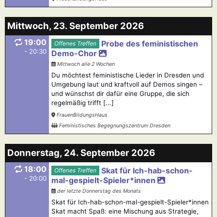
Mittwoch, 23. September 2026
19:00
Probe des feministischen
Offenes Treffen
- 20:30
Demo-Chor
Mittwoch alle 2 Wochen
Du möchtest feministische Lieder in Dresden und
Umgebung laut und kraftvoll auf Demos singen –
und wünschst dir dafür eine Gruppe, die sich
regelmäßig trifft [...]
FrauenBildungsHaus
Feministisches Begegnungszentrum Dresden
Donnerstag, 24. September 2026
18:00
Skat für Ich-hab-schon-
Offenes Treffen
- 20:00
mal-gespielt-Spieler*innen
der letzte Donnerstag des Monats
Skat für Ich-hab-schon-mal-gespielt-Spieler*innen
Skat macht Spaß: eine Mischung aus Strategie,