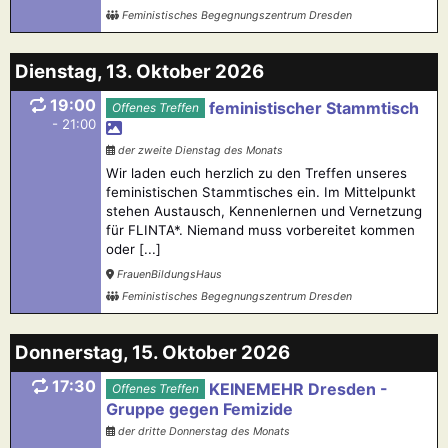
Feministisches Begegnungszentrum Dresden
Dienstag, 13. Oktober 2026
19:00
feministischer Stammtisch
Offenes Treffen
- 21:00
der zweite Dienstag des Monats
Wir laden euch herzlich zu den Treffen unseres
feministischen Stammtisches ein. Im Mittelpunkt
stehen Austausch, Kennenlernen und Vernetzung
für FLINTA*. Niemand muss vorbereitet kommen
oder [...]
FrauenBildungsHaus
Feministisches Begegnungszentrum Dresden
Donnerstag, 15. Oktober 2026
17:30
KEINEMEHR Dresden -
Offenes Treffen
Gruppe gegen Femizide
der dritte Donnerstag des Monats