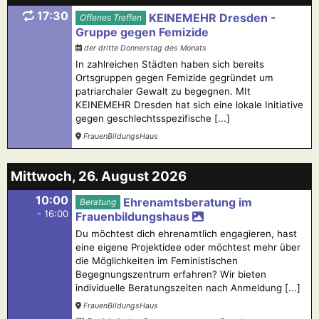
17:30
KEINEMEHR Dresden -
Offenes Treffen
Gruppe gegen Femizide
der dritte Donnerstag des Monats
In zahlreichen Städten haben sich bereits
Ortsgruppen gegen Femizide gegründet um
patriarchaler Gewalt zu begegnen. MIt
KEINEMEHR Dresden hat sich eine lokale Initiative
gegen geschlechtsspezifische [...]
FrauenBildungsHaus
Mittwoch, 26. August 2026
10:00
Ehrenamtsberatung im
Beratung
- 16:00
Frauenbildungshaus
Du möchtest dich ehrenamtlich engagieren, hast
eine eigene Projektidee oder möchtest mehr über
die Möglichkeiten im Feministischen
Begegnungszentrum erfahren? Wir bieten
individuelle Beratungszeiten nach Anmeldung [...]
FrauenBildungsHaus