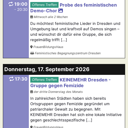
19:00
Probe des feministischen
Offenes Treffen
- 20:30
Demo-Chor
Mittwoch alle 2 Wochen
Du möchtest feministische Lieder in Dresden und
Umgebung laut und kraftvoll auf Demos singen –
und wünschst dir dafür eine Gruppe, die sich
regelmäßig trifft [...]
FrauenBildungsHaus
Feministisches Begegnungszentrum Dresden
Donnerstag, 17. September 2026
17:30
KEINEMEHR Dresden -
Offenes Treffen
Gruppe gegen Femizide
der dritte Donnerstag des Monats
In zahlreichen Städten haben sich bereits
Ortsgruppen gegen Femizide gegründet um
patriarchaler Gewalt zu begegnen. MIt
KEINEMEHR Dresden hat sich eine lokale Initiative
gegen geschlechtsspezifische [...]
FrauenBildungsHaus