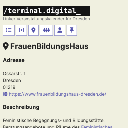
Zum
/terminal.digital_
Inhalt
springen
Linker Veranstaltungskalender für Dresden
FrauenBildungsHaus
Adresse
Oskarstr. 1
Dresden
01219
https://www.frauenbildungshaus-dresden.de/
Beschreibung
Feministische Begegnungs- und Bildungsstätte.
Beratungsangebote und Räume des
Feministisches