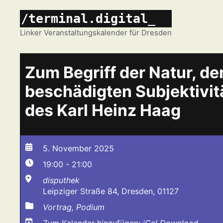
Zum
/terminal.digital_
Inhalt
springen
Linker Veranstaltungskalender für Dresden
Zum Begriff der Natur, de
beschädigten Subjektivitä
des Karl Heinz Haag
5. November 2025
19:00 - 21:00
disputhek
Leipziger Straße 84, Dresden, 01127
Vortrag, Podium