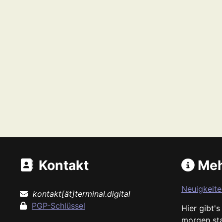
Kontakt
Meh
Neuigkeite
kontakt[ät]terminal.digital
PGP-Schlüssel
Hier gibt'
morgen st