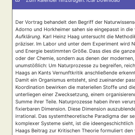
Zum Kalender hinzufügen:
iCal Download
Der Vortrag behandelt den Begriff der Naturwissensch
Adorno und Horkheimer sahen sie eingepasst in die 
Aufklärung.
Karl Heinz Haag untersucht die Methodik
präziser. Im Labor und unter dem Experiment wird 
und Energie bestimmten Größe. Dass dies die ganze N
oder der Chemie, sondern aus denen der modernen, 
unumstößlich: Um Naturprozesse zu begreifen, reich
Haags an Kants Vernunftkritik anschließende erkennt
Damit ein Organismus entsteht, sind zueinander pas
Koordination bewirken die materiellen Stoffe und die
unterliegen einer Zwecksetzung, einem organisieren
Summe ihrer Teile. Naturprozesse haben ihren verurs
fixierbaren Dimension. Diese Dimension auszublenden
irrational. Das systemtheoretische Paradigma der sel
komplexer Systeme sieht, ist die ideengeschichtlich l
Haags Beitrag zur Kritischen Theorie formuliert de