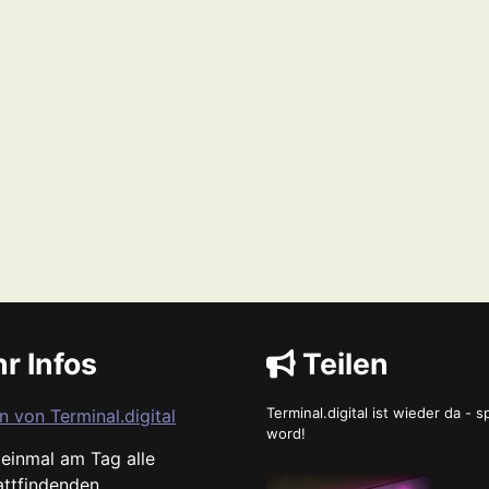
r Infos
Teilen
Terminal.digital ist wieder da - 
n von Terminal.digital
word!
s einmal am Tag alle
attfindenden