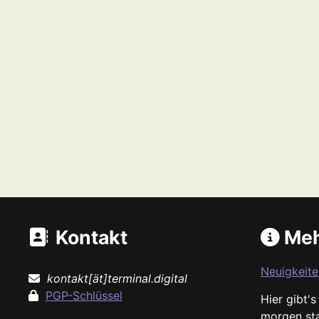
Kontakt
Meh
Neuigkeite
kontakt[ät]terminal.digital
PGP-Schlüssel
Hier gibt'
morgen st