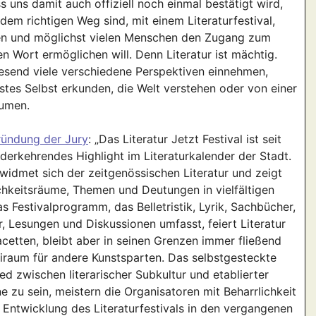
s uns damit auch offiziell noch einmal bestätigt wird,
 dem richtigen Weg sind, mit einem Literaturfestival,
en und möglichst vielen Menschen den Zugang zum
n Wort ermöglichen will. Denn Literatur ist mächtig.
esend viele verschiedene Perspektiven einnehmen,
stes Selbst erkunden, die Welt verstehen oder von einer
äumen.
ündung der Jury
: „Das Literatur Jetzt Festival ist seit
derkehrendes Highlight im Literaturkalender der Stadt.
 widmet sich der zeitgenössischen Literatur und zeigt
hkeitsräume, Themen und Deutungen in vielfältigen
s Festivalprogramm, das Belletristik, Lyrik, Sachbücher,
, Lesungen und Diskussionen umfasst, feiert Literatur
Facetten, bleibt aber in seinen Grenzen immer fließend
eiraum für andere Kunstsparten. Das selbstgesteckte
ied zwischen literarischer Subkultur und etablierter
ne zu sein, meistern die Organisatoren mit Beharrlichkeit
 Entwicklung des Literaturfestivals in den vergangenen