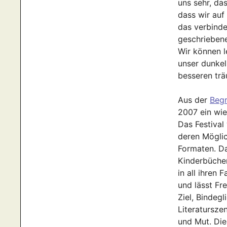
uns sehr, das
dass wir auf
das verbind
geschriebene
Wir können l
unser dunkel
besseren tr
Aus der
Begr
2007 ein wie
Das Festival
deren Möglic
Formaten. Da
Kinderbücher
in all ihren 
und lässt Fr
Ziel, Bindegl
Literatursze
und Mut. Die