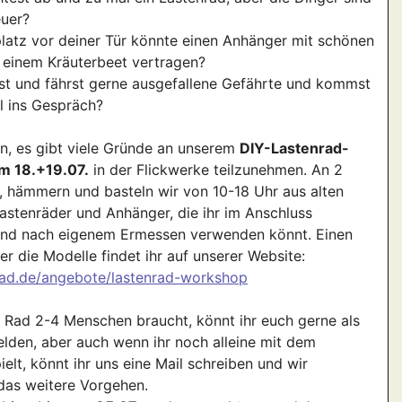
euer?
latz vor deiner Tür könnte einen Anhänger mit schönen
 einem Kräuterbeet vertragen?
st und fährst gerne ausgefallene Gefährte und kommst
l ins Gespräch?
on, es gibt viele Gründe an unserem
DIY-Lastenrad-
m 18.+19.07.
in der Flickwerke teilzunehmen. An 2
 hämmern und basteln wir von 10-18 Uhr aus alten
astenräder und Anhänger, die ihr im Anschluss
nd nach eigenem Ermessen verwenden könnt. Einen
er die Modelle findet ihr auf unserer Website:
arad.de/angebote/lastenrad-workshop
 Rad 2-4 Menschen braucht, könnt ihr euch gerne als
den, aber auch wenn ihr noch alleine mit dem
elt, könnt ihr uns eine Mail schreiben und wir
das weitere Vorgehen.