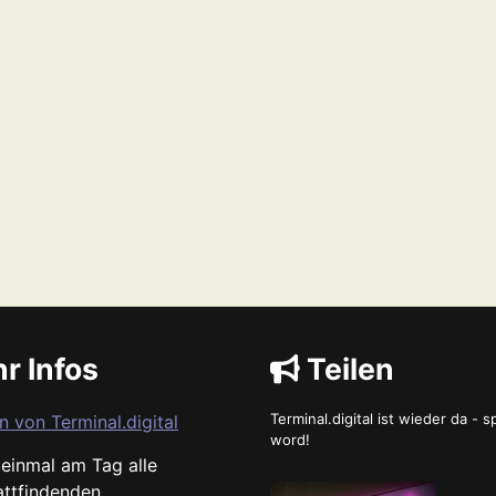
r Infos
Teilen
Terminal.digital ist wieder da - 
n von Terminal.digital
word!
s einmal am Tag alle
attfindenden