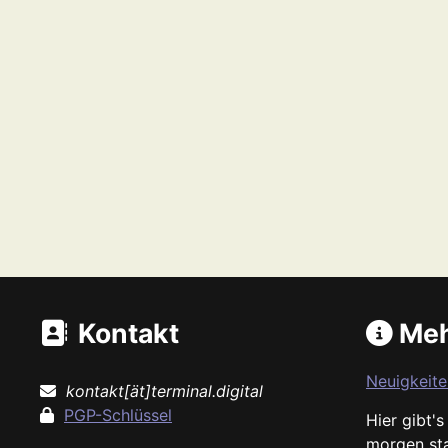
Kontakt
Meh
Neuigkeite
kontakt[ät]terminal.digital
PGP-Schlüssel
Hier gibt'
morgen st