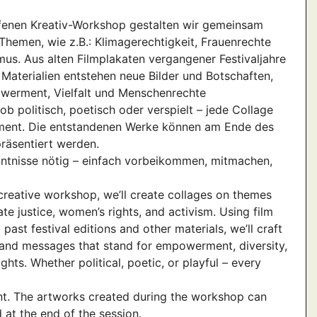
ffenen Kreativ-Workshop gestalten wir gemeinsam
Themen, wie z.B.: Klimagerechtigkeit, Frauenrechte
mus. Aus alten Filmplakaten vergangener Festivaljahre
Materialien entstehen neue Bilder und Botschaften,
werment, Vielfalt und Menschenrechte
ob politisch, poetisch oder verspielt – jede Collage
ement. Die entstandenen Werke können am Ende des
räsentiert werden.
ntnisse nötig – einfach vorbeikommen, mitmachen,
 creative workshop, we’ll create collages on themes
te justice, women’s rights, and activism. Using film
past festival editions and other materials, we’ll craft
and messages that stand for empowerment, diversity,
hts. Whether political, poetic, or playful – every
nt. The artworks created during the workshop can
 at the end of the session.