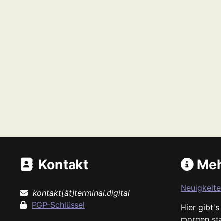
Kontakt
Meh
Neuigkeite
kontakt[ät]terminal.digital
PGP-Schlüssel
Hier gibt'
morgen st