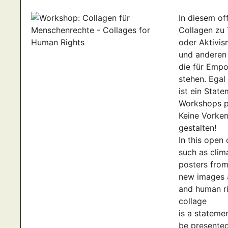
In diesem o
Collagen zu 
oder Aktivis
und anderen 
die für Empo
stehen. Egal 
ist ein Stat
Workshops p
Keine Vorken
gestalten!
In this open
such as clima
posters from 
new images 
and human rig
collage
is a stateme
be presented