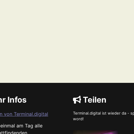
r Infos
Teilen
Terminal.digital ist wieder da - 
n von Terminal.digital
word!
s einmal am Tag alle
attfindenden