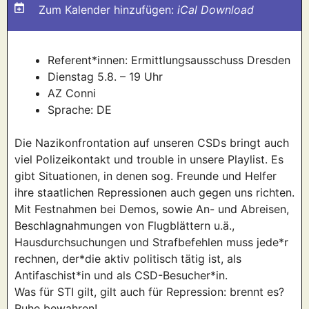
Zum Kalender hinzufügen:
iCal Download
Referent
*innen
: Ermittlungsausschuss Dresden
Dienstag 5.8.
–
19 Uhr
AZ Conni
Sprache:
DE
Die Nazikonfrontation auf unseren CSDs bringt auch
viel Polizeikontakt und trouble in unsere Playlist. Es
gibt Situationen, in denen sog. Freund
e
und Helfer
ihre staatlichen Repressionen auch gegen uns richten.
Mit Festnahmen bei Demos, sowie An- und Abreisen,
Beschlagnahmungen von Flugblättern u.ä.,
Hausdurchsuchungen und Strafbefehlen muss jede*r
rechnen, der*die aktiv politisch tätig ist, als
Antifaschist
*
in und als CSD-Besucher
*
in.
Was für STI gilt, gilt auch für Repression: brennt es?
Ruhe bewahren!