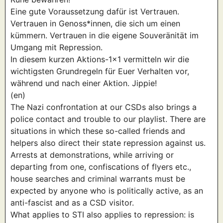
Eine gute Voraussetzung dafür ist Vertrauen.
Vertrauen in Genoss*innen, die sich um einen
kümmern. Vertrauen in die eigene Souveränität im
Umgang mit Repression.
In diesem kurzen Aktions-1×1 vermitteln wir die
wichtigsten Grundregeln für Euer Verhalten vor,
während und nach einer Aktion. Jippie!
(en)
The Nazi confrontation at our CSDs also brings a
police contact and trouble to our playlist. There are
situations in which
these
so-called friends and
helpers also direct their state repression against us.
Arrests at demonstrations,
while
a
rriving or
d
eparting from one
, confiscation
s
of flyers
etc.
,
house searches and criminal warrants must be
expected by anyone who is politically active, as an
anti-fascist and as a CSD visitor.
What applies to STI also applies to repression: is