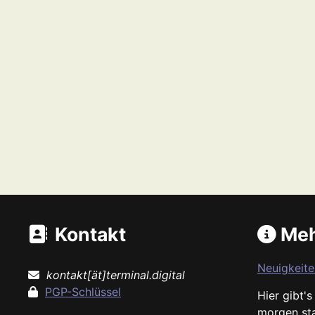
Kontakt
Meh
Neuigkeite
kontakt[ät]terminal.digital
PGP-Schlüssel
Hier gibt'
morgen st