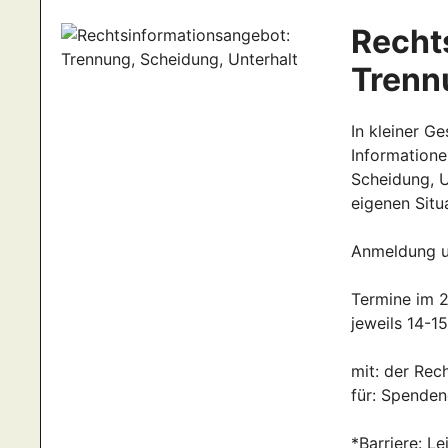
Recht
Trenn
In kleiner G
Informatione
Scheidung, U
eigenen Situa
Anmeldung u
Termine im 2.
jeweils 14-1
mit: der Rec
für: Spende
*Barriere: Le