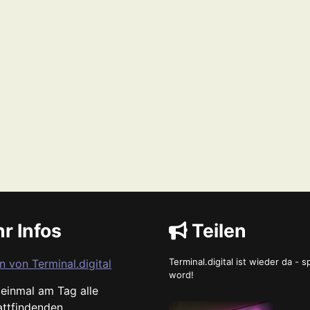
r Infos
Teilen
Terminal.digital ist wieder da - 
n von Terminal.digital
word!
s einmal am Tag alle
attfindenden