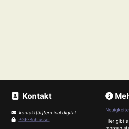
Kontakt
Meh
Neuigkeite
kontakt[ät]terminal.digital
PGP-Schlüssel
Hier gibt'
morgen st