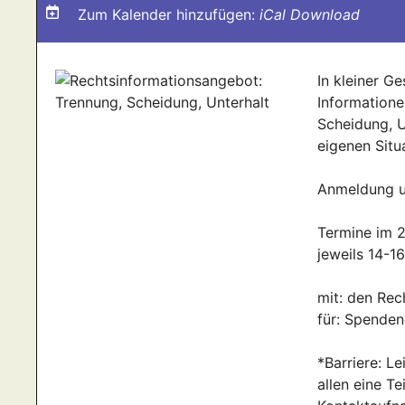
Zum Kalender hinzufügen:
iCal Download
In kleiner G
Informatione
Scheidung, U
eigenen Situa
Anmeldung u
Termine im 2.
jeweils 14-1
mit: den Rec
für: Spende
*Barriere: Le
allen eine T