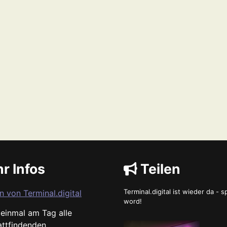
r Infos
Teilen
Terminal.digital ist wieder da - 
n von Terminal.digital
word!
s einmal am Tag alle
attfindenden