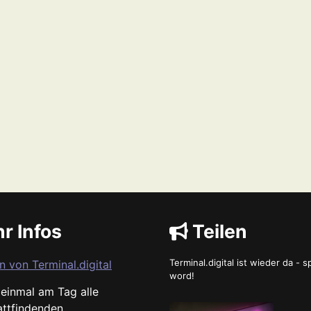
r Infos
Teilen
Terminal.digital ist wieder da - 
n von Terminal.digital
word!
s einmal am Tag alle
attfindenden