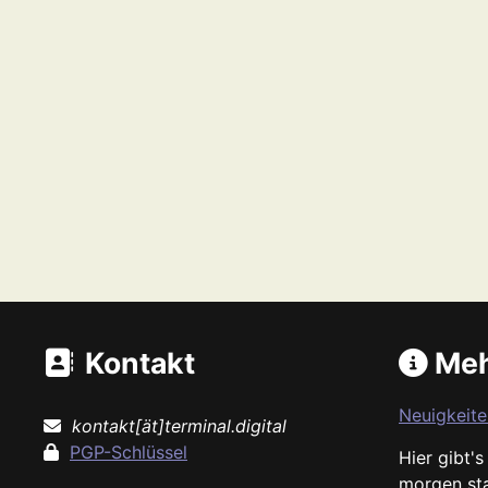
Kontakt
Meh
Neuigkeite
kontakt[ät]terminal.digital
PGP-Schlüssel
Hier gibt'
morgen st