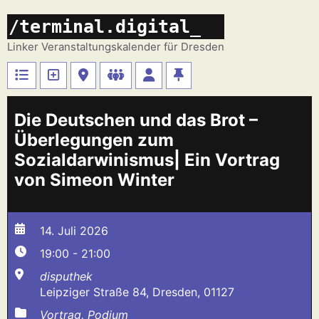
Zum
/terminal.digital_
Inhalt
springen
Linker Veranstaltungskalender für Dresden
Die Deutschen und das Brot –
Überlegungen zum
Sozialdarwinismus| Ein Vortrag
von Simeon Winter
14. Juli 2026
19:00 - 21:00
disputhek
Leipziger Straße 84, Dresden, 01127
Vortrag, Podium