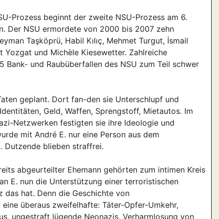
SU-Prozess beginnt der zweite NSU-Prozess am 6.
n. Der NSU ermordete von 2000 bis 2007 zehn
yman Taşköprü, Habil Kılıç, Mehmet Turgut, İsmail
t Yozgat und Michèle Kiesewetter. Zahlreiche
5 Bank- und Raubüberfallen des NSU zum Teil schwer
aten geplant. Dort fan-den sie Unterschlupf und
dentitäten, Geld, Waffen, Sprengstoff, Mietautos. Im
zi-Netzwerken festigten sie ihre Ideologie und
wurde mit André E. nur eine Person aus dem
 Dutzende blieben straffrei.
reits abgeurteilter Ehemann gehörten zum intimen Kreis
n E. nun die Unterstützung einer terroristischen
nz das hat. Denn die Geschichte von
eine überaus zweifelhafte: Täter-Opfer-Umkehr,
mus, ungestraft lügende Neonazis, Verharmlosung von