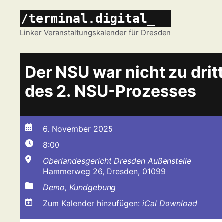
Zum
/terminal.digital_
Inhalt
springen
Linker Veranstaltungskalender für Dresden
Der NSU war nicht zu dri
des 2. NSU-Prozesses
6. November 2025
8:00
Oberlandesgericht Dresden Außenstelle
Hammerweg 26, Dresden, 01099
Demo, Kundgebung
Zum Kalender hinzufügen:
iCal Download