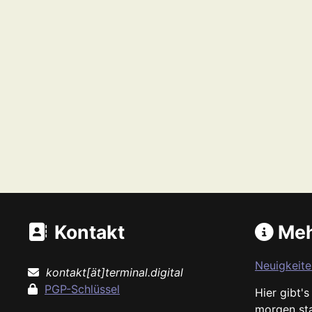
Kontakt
Meh
Neuigkeite
kontakt[ät]terminal.digital
PGP-Schlüssel
Hier gibt'
morgen st