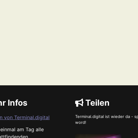
r Infos
Teilen
Terminal.digital ist wieder da - 
n von Terminal.digital
word!
s einmal am Tag alle
attfindenden