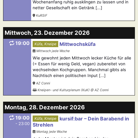
Wochenanfang ruhig ausklingen zu lassen und in
netter Gesellschaft ein Getränk [...]
KuRSiF
Mittwoch, 23. Dezember 2026
19:00
Mittwochsküfa
Küfa, Kneipe
Mittwoch jede Woche
Wie gewohnt jeden Mittwoch lecker Küche für alle
(= Essen für wenig Geld, vegan) zubereitet von
wechselnden Kochgruppen. Manchmal gibts als
Nachtisch einen politischen Input [...]
AZ Conni
Kneipen- und Kulturplenum (KuK) @ AZ Conni
Montag, 28. Dezember 2026
19:00
kursif:bar – Dein Barabend in
Küfa, Kneipe
- 23:00
Strehlen
Montag jede Woche