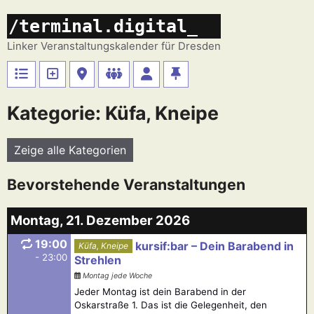
Zum
/terminal.digital_
Inhalt
springen
Linker Veranstaltungskalender für Dresden
Kategorie: Küfa, Kneipe
Zeige alle Kategorien
Bevorstehende Veranstaltungen
Montag, 21. Dezember 2026
19:00
kursif:bar – Dein Barabend in
Küfa, Kneipe
- 23:00
Strehlen
Montag jede Woche
Jeder Montag ist dein Barabend in der
Oskarstraße 1. Das ist die Gelegenheit, den