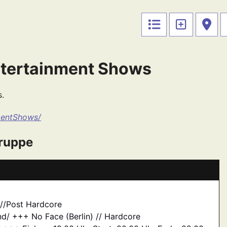
ntertainment Shows
s.
mentShows/
ruppe
//Post Hardcore
/ +++ No Face (Berlin) // Hardcore