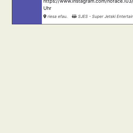
https://www.instagram.com/noface.103/ 
Uhr
riesa efau.
SJES - Super Jetski Entert