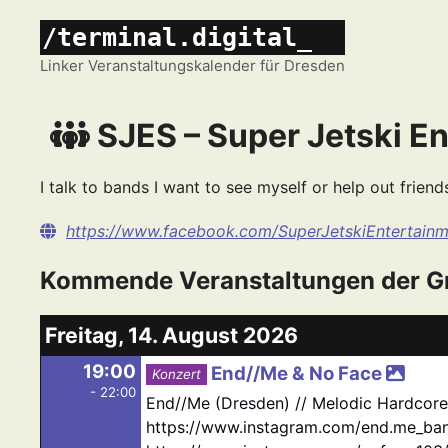
Zum
/terminal.digital_
Inhalt
springen
Linker Veranstaltungskalender für Dresden
SJES – Super Jetski E
I talk to bands I want to see myself or help out friend
https://www.facebook.com/SuperJetskiEntertain
Kommende Veranstaltungen der G
Freitag, 14. August 2026
19:00
End//Me & No Face
Konzert
- 22:00
End//Me (Dresden) // Melodic Hardcore
https://www.instagram.com/end.me_band