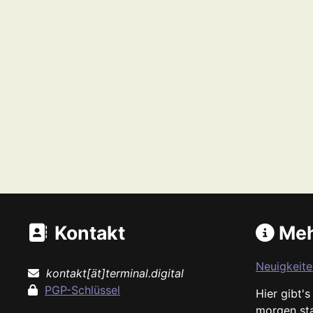
Kontakt
Meh
Neuigkeite
kontakt[ät]terminal.digital
PGP-Schlüssel
Hier gibt'
morgen st