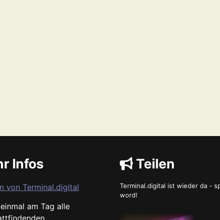
r Infos
Teilen
Terminal.digital ist wieder da - 
n von Terminal.digital
word!
s einmal am Tag alle
attfindenden