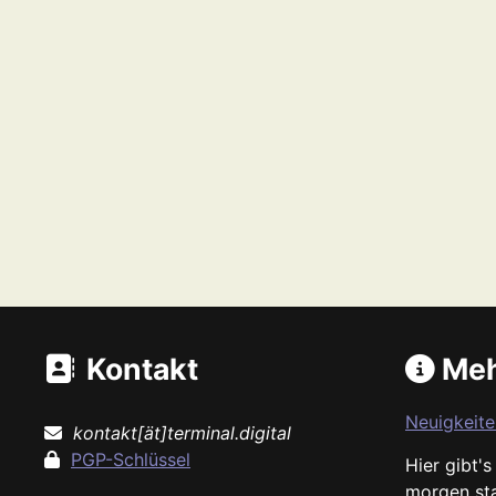
Kontakt
Meh
Neuigkeite
kontakt[ät]terminal.digital
PGP-Schlüssel
Hier gibt'
morgen st