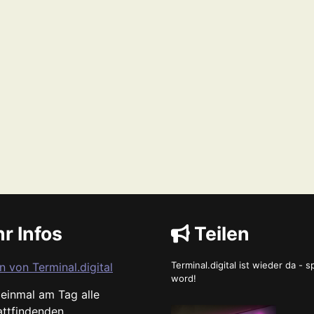
r Infos
Teilen
Terminal.digital ist wieder da - 
n von Terminal.digital
word!
s einmal am Tag alle
attfindenden