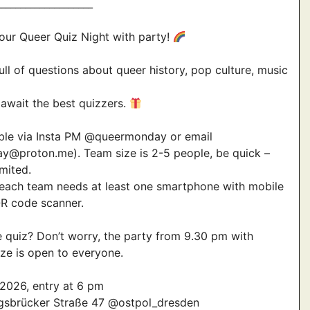
____________________
ur Queer Quiz Night with party!
ull of questions about queer history, pop culture, music
 await the best quizzers.
ble via Insta PM @queermonday or email
y@proton.me). Team size is 2-5 people, be quick –
imited.
 each team needs at least one smartphone with mobile
R code scanner.
he quiz? Don’t worry, the party from 9.30 pm with
ze is open to everyone.
2026, entry at 6 pm
gsbrücker Straße 47 @ostpol_dresden