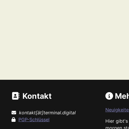
Kontakt
Meh
Neuigkeite
kontakt[ät]terminal.digital
PGP-Schlüssel
Hier gibt'
morgen st