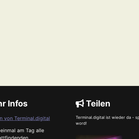
r Infos
Teilen
Terminal.digital ist wieder da - 
n von Terminal.digital
word!
s einmal am Tag alle
attfindenden