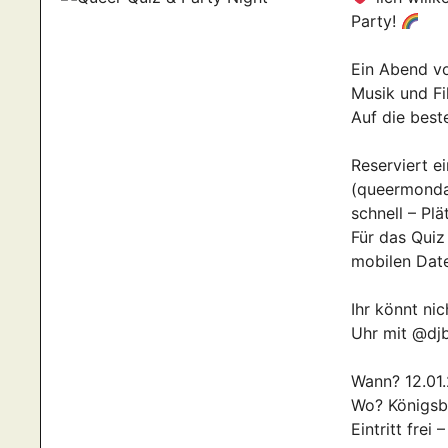
Party!
Ein Abend vo
Musik und Fi
Auf die best
Reserviert e
(queermonda
schnell – Plä
Für das Quiz
mobilen Dat
Ihr könnt ni
Uhr mit @djb
Wann? 12.01.
Wo? Königsb
Eintritt fre