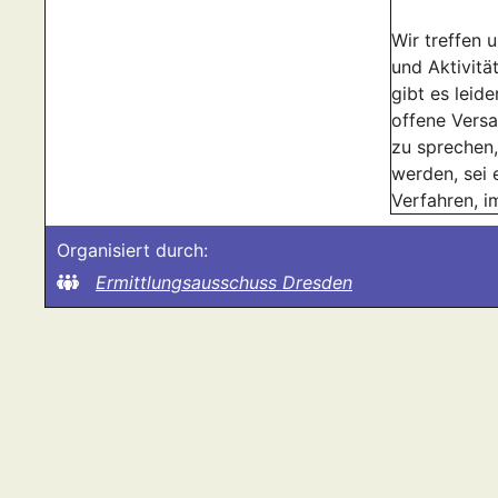
Wir treffen
und Aktivitä
gibt es leid
offene Versa
zu sprechen,
werden, sei 
Verfahren, 
Organisiert durch:
Ermittlungsausschuss Dresden