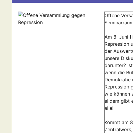
Offene Vers
Seminarraum
Am 8. Juni 
Repression 
der Auswert
unsere Disku
darunter? Is
wenn die Bu
Demokratie u
Repression g
wie können 
alldem gibt e
alle!
Kommt am 8.
Zentralwerk,