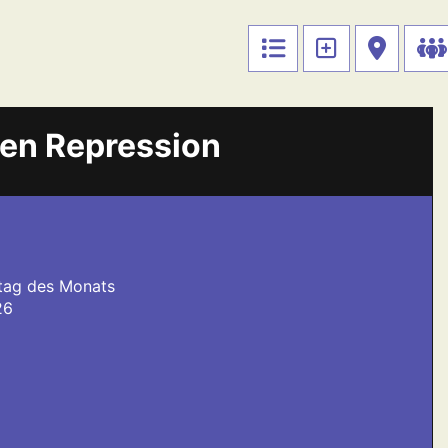
en Repression
tag des Monats
26