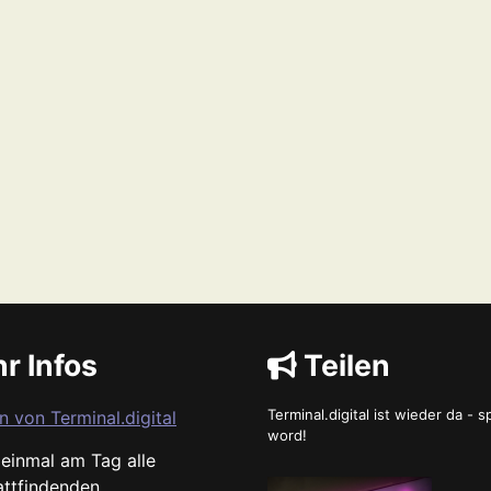
r Infos
Teilen
Terminal.digital ist wieder da - 
n von Terminal.digital
word!
s einmal am Tag alle
attfindenden