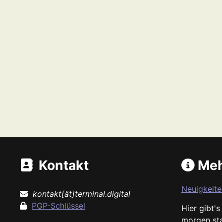
Kontakt
Meh
Neuigkeite
kontakt[ät]terminal.digital
PGP-Schlüssel
Hier gibt'
morgen st