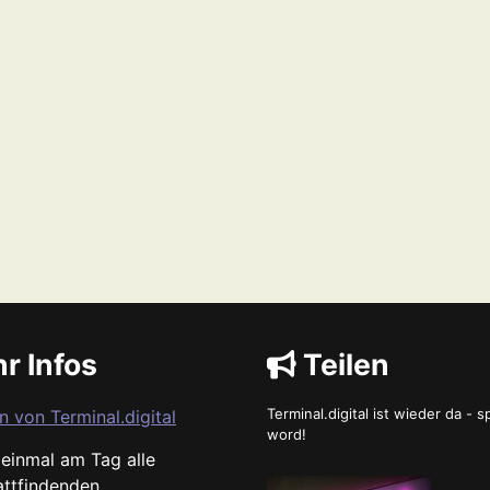
r Infos
Teilen
Terminal.digital ist wieder da - 
n von Terminal.digital
word!
s einmal am Tag alle
attfindenden