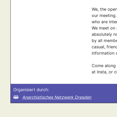
We, the open
our meeting.
who are inte
We meet on a
absolutely n
by all membe
casual, frien
information
Come along a
at Insta, or 
Organisiert durch:
Anarchistisches Netzwerk Dresden