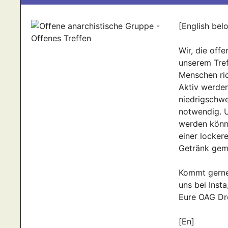
[English bel
Wir, die off
unserem Tref
Menschen ric
Aktiv werden
niedrigschwe
notwendig. U
werden könne
einer locker
Getränk geme
Kommt gerne 
uns bei Insta
Eure OAG Dr
[En]