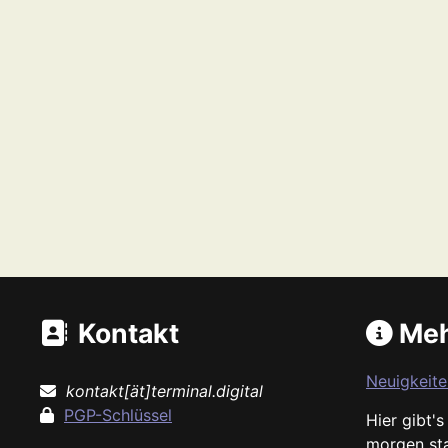
Kontakt
Meh
Neuigkeite
kontakt[ät]terminal.digital
PGP-Schlüssel
Hier gibt'
morgen st