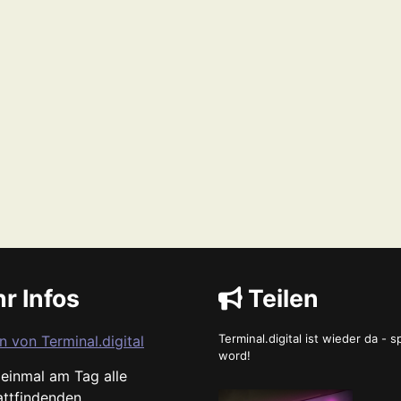
r Infos
Teilen
Terminal.digital ist wieder da - 
n von Terminal.digital
word!
s einmal am Tag alle
attfindenden