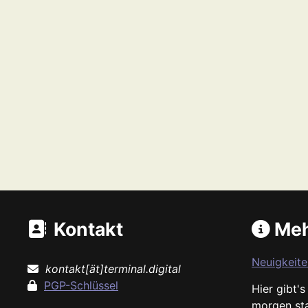
Kontakt
Meh
Neuigkeite
kontakt[ät]terminal.digital
PGP-Schlüssel
Hier gibt'
morgen st