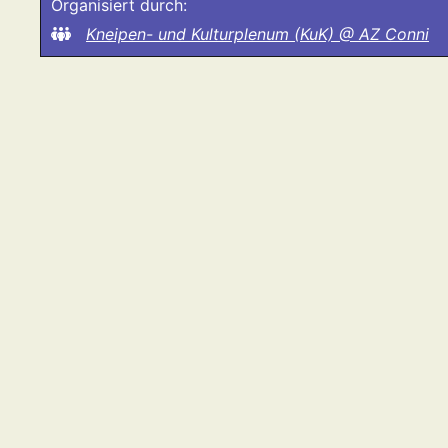
Organisiert durch:
Kneipen- und Kulturplenum (KuK) @ AZ Conni