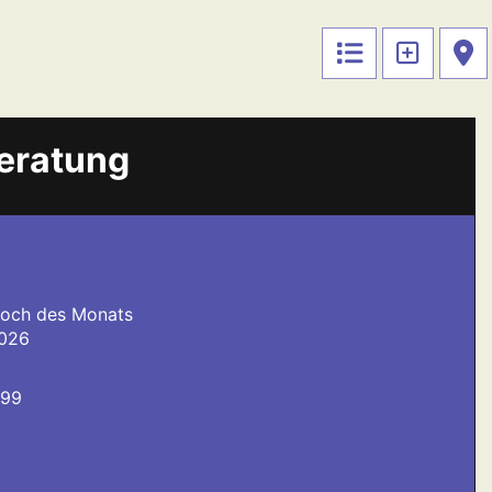
Beratung
twoch des Monats
2026
099