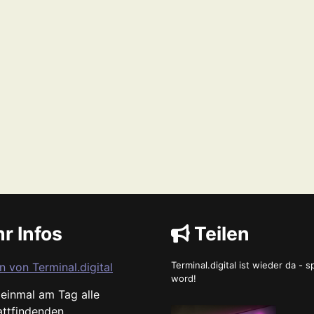
r Infos
Teilen
Terminal.digital ist wieder da - 
n von Terminal.digital
word!
s einmal am Tag alle
attfindenden