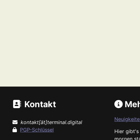
Kontakt
Meh
Neuigkeite
kontakt[ät]terminal.digital
PGP-Schlüssel
Hier gibt'
morgen st