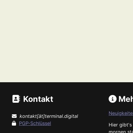
Kontakt
Meh
Neuigkeite
kontakt[ät]terminal.digital
PGP-Schlüssel
Hier gibt'
morgen st