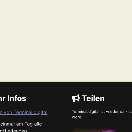
r Infos
Teilen
Terminal.digital ist wieder da - 
n von Terminal.digital
word!
s einmal am Tag alle
attfindenden