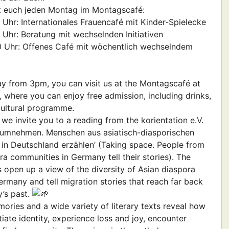
t euch jeden Montag im Montagscafé:
0 Uhr: Internationales Frauencafé mit Kinder-Spielecke
0 Uhr: Beratung mit wechselnden Initiativen
0 Uhr: Offenes Café mit wöchentlich wechselndem
 from 3pm, you can visit us at the Montagscafé at
, where you can enjoy free admission, including drinks,
ultural programme.
 we invite you to a reading from the korientation e.V.
aumnehmen. Menschen aus asiatisch-diasporischen
n Deutschland erzählen’ (Taking space. People from
ra communities in Germany tell their stories). The
s open up a view of the diversity of Asian diaspora
Germany and tell migration stories that reach far back
’s past.
ories and a wide variety of literary texts reveal how
iate identity, experience loss and joy, encounter