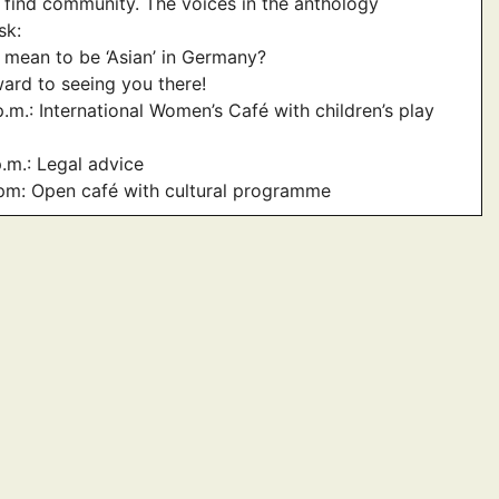
 find community. The voices in the anthology
sk:
 mean to be ‘Asian’ in Germany?
ard to seeing you there!
p.m.: International Women’s Café with children’s play
p.m.: Legal advice
pm: Open café with cultural programme