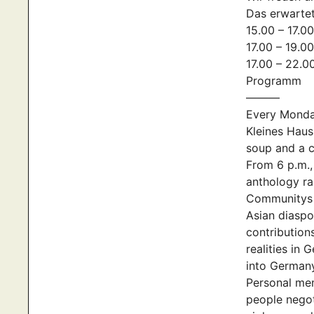
Das erwarte
15.00 – 17.0
17.00 – 19.0
17.00 – 22.0
Programm
———
Every Monday
Kleines Haus
soup and a c
From 6 p.m.,
anthology r
Communitys i
Asian diaspo
contribution
realities in 
into Germany
Personal mem
people negot