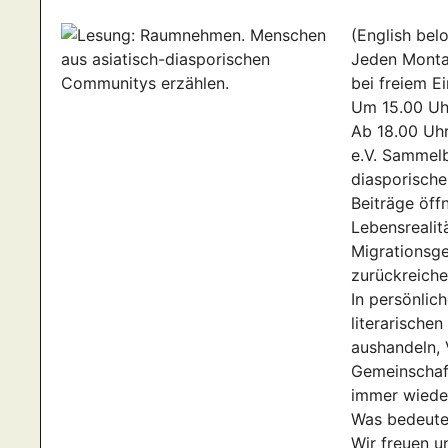
(English bel
Jeden Montag
bei freiem E
Um 15.00 Uhr
Ab 18.00 Uhr
e.V. Sammel
diasporische
Beiträge öffn
Lebensrealit
Migrationsge
zurückreich
In persönlic
literarische
aushandeln, 
Gemeinschaf
immer wiede
Was bedeutet
Wir freuen u