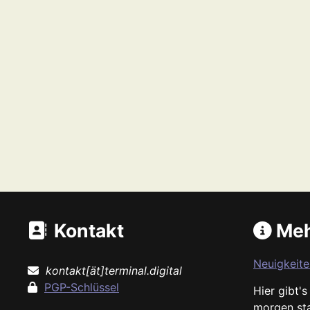
Kontakt
Meh
Neuigkeite
kontakt[ät]terminal.digital
PGP-Schlüssel
Hier gibt'
morgen st