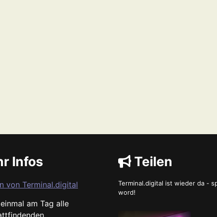
r Infos
Teilen
Terminal.digital ist wieder da - 
n von Terminal.digital
word!
s einmal am Tag alle
attfindenden