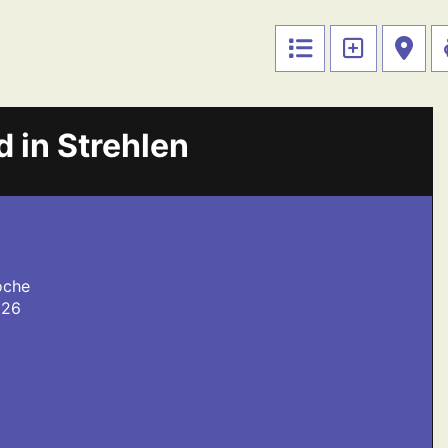
d in Strehlen
oche
026