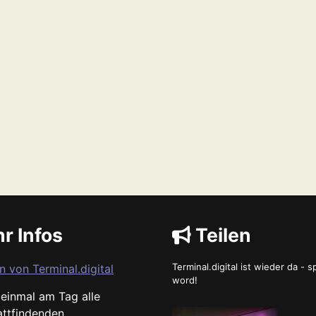
r Infos
Teilen
Terminal.digital ist wieder da - 
n von Terminal.digital
word!
s einmal am Tag alle
attfindenden