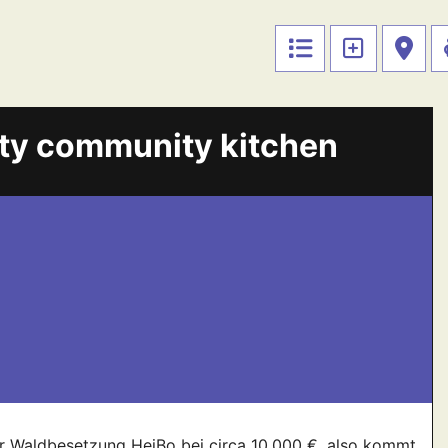
rity community kitchen
er Waldbesetzung HeiBo bei circa 10.000 €, also kommt