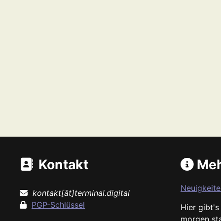
Kontakt
Meh
Neuigkeite
kontakt[ät]terminal.digital
PGP-Schlüssel
Hier gibt'
morgen st