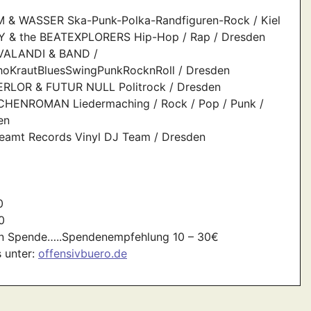
 & WASSER Ska-Punk-Polka-Randfiguren-Rock / Kiel
Y & the BEATEXPLORERS Hip-Hop / Rap / Dresden
VALANDI & BAND /
hoKrautBluesSwingPunkRocknRoll / Dresden
RLOR & FUTUR NULL Politrock / Dresden
HENROMAN Liedermaching / Rock / Pop / Punk /
en
eamt Records Vinyl DJ Team / Dresden
0
0
gen Spende…..Spendenempfehlung 10 – 30€
s unter:
offensivbuero.de