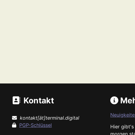
Kontakt
Meh
Neuigkeite
kontakt[ät]terminal.digital
PGP-Schlüssel
Hier gibt'
morgen st