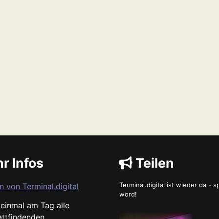
r Infos
Teilen
Terminal.digital ist wieder da - 
n von Terminal.digital
word!
s einmal am Tag alle
attfindenden