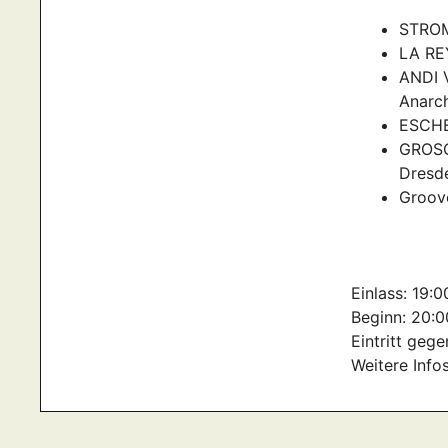
STROM
LA RE
ANDI 
Anarc
ESCHE
GROSC
Dresd
Groov
Einlass: 19:0
Beginn: 20:0
Eintritt ge
Weitere Info