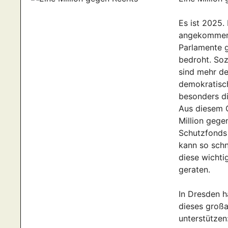
Es ist 2025. 
angekommen 
Parlamente g
bedroht. Soz
sind mehr de
demokratisch
besonders di
Aus diesem G
Million gege
Schutzfonds 
kann so schn
diese wichti
geraten.
In Dresden 
dieses großa
unterstützen