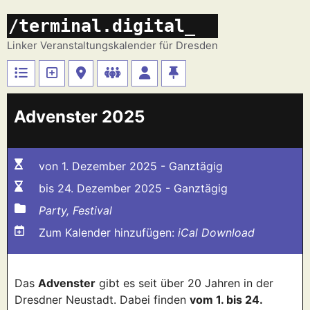
Zum
/terminal.digital_
Inhalt
springen
Linker Veranstaltungskalender für Dresden
Advenster 2025
von 1. Dezember 2025 - Ganztägig
bis 24. Dezember 2025 - Ganztägig
Party, Festival
Zum Kalender hinzufügen:
iCal Download
Das
Advenster
gibt es seit über 20 Jahren in der
Dresdner Neustadt. Dabei finden
vom 1. bis 24.