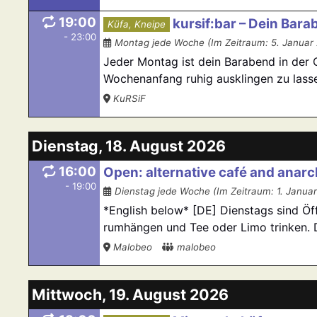
19:00
kursif:bar – Dein Bara
Küfa, Kneipe
- 23:00
Montag jede Woche (Im Zeitraum: 5. Januar
Jeder Montag ist dein Barabend in der O
Wochenanfang ruhig ausklingen zu lassen
KuRSiF
Dienstag, 18. August 2026
16:00
Open: alternative café and anarch
- 19:00
Dienstag jede Woche (Im Zeitraum: 1. Januar
*English below* [DE] Dienstags sind Öf
rumhängen und Tee oder Limo trinken. Da
Malobeo
malobeo
Mittwoch, 19. August 2026