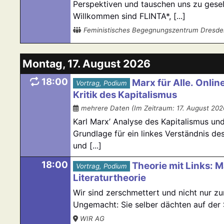
Perspektiven und tauschen uns zu gesell
Willkommen sind FLINTA*, [...]
Feministisches Begegnungszentrum Dresde
Montag, 17. August 2026
18:00
Marx für Alle. Onli
Vortrag, Podium
Kritik des Kapitalismus
mehrere Daten (Im Zeitraum: 17. August 2026
Karl Marx’ Analyse des Kapitalismus und 
Grundlage für ein linkes Verständnis d
und [...]
18:00
Theorie mit Links: 
Vortrag, Podium
Literaturtheorie
Wir sind zerschmettert und nicht nur 
Ungemacht: Sie selber dächten auf der S
WIR AG