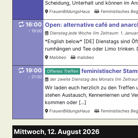
Scheidung, Unterhalt und können im Ansc
FrauenBildungsHaus
Feministisches B
16:00
Open: alternative café and anarch
- 19:00
Dienstag jede Woche (Im Zeitraum: 1. Januar
*English below* [DE] Dienstags sind Öf
rumhängen und Tee oder Limo trinken. Da
Malobeo
malobeo
19:00
feministischer Sta
Offenes Treffen
- 21:00
der zweite Dienstag des Monats (Im Zeitraum
Wir laden euch herzlich zu den Treffen 
stehen Austausch, Kennenlernen und Ve
kommen oder [...]
FrauenBildungsHaus
Feministisches B
Mittwoch, 12. August 2026