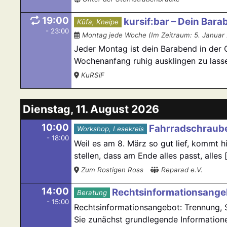
19:00
kursif:bar – Dein Bara
Küfa, Kneipe
- 23:00
Montag jede Woche (Im Zeitraum: 5. Januar
Jeder Montag ist dein Barabend in der O
Wochenanfang ruhig ausklingen zu lassen
KuRSiF
Dienstag, 11. August 2026
10:00
Fahrradschraube
Workshop, Lesekreis
- 18:00
Weil es am 8. März so gut lief, kommt h
stellen, dass am Ende alles passt, alles [.
Zum Rostigen Ross
Reparad e.V.
14:00
Rechtsinformationsangeb
Beratung
- 15:00
Rechtsinformationsangebot: Trennung, S
Sie zunächst grundlegende Information