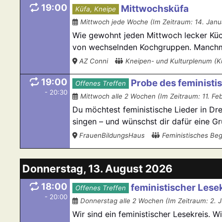
19:00
Mittwochsküfa
Küfa, Kneipe
Mittwoch jede Woche (Im Zeitraum: 14. Janu
Wie gewohnt jeden Mittwoch lecker Küch
von wechselnden Kochgruppen. Manchmal 
AZ Conni
Kneipen- und Kulturplenum (
19:00
Probe des feminist
Offenes Treffen
- 20:30
Mittwoch alle 2 Wochen (Im Zeitraum: 11. Fe
Du möchtest feministische Lieder in D
singen – und wünschst dir dafür eine Grup
FrauenBildungsHaus
Feministisches B
Donnerstag, 13. August 2026
18:00
feministischer Lese
Offenes Treffen
- 20:00
Donnerstag alle 2 Wochen (Im Zeitraum: 2. J
Wir sind ein feministischer Lesekreis. W