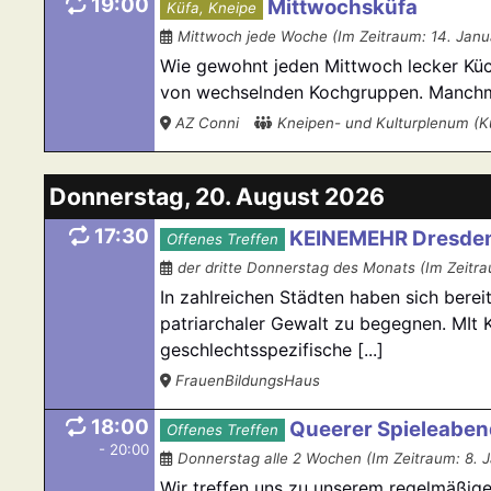
19:00
Mittwochsküfa
Küfa, Kneipe
Mittwoch jede Woche (Im Zeitraum: 14. Janu
Wie gewohnt jeden Mittwoch lecker Küch
von wechselnden Kochgruppen. Manchmal 
AZ Conni
Kneipen- und Kulturplenum (
Donnerstag, 20. August 2026
17:30
KEINEMEHR Dresden
Offenes Treffen
der dritte Donnerstag des Monats (Im Zeitra
In zahlreichen Städten haben sich ber
patriarchaler Gewalt zu begegnen. MIt 
geschlechtsspezifische [...]
FrauenBildungsHaus
18:00
Queerer Spieleaben
Offenes Treffen
- 20:00
Donnerstag alle 2 Wochen (Im Zeitraum: 8. 
Wir treffen uns zu unserem regelmäßigen