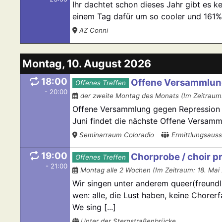
Ihr dachtet schon dieses Jahr gibt es k
einem Tag dafür um so cooler und 161% D
AZ Conni
Montag, 10. August 2026
18:00
Offene Versammlun
Offenes Treffen
- 20:00
der zweite Montag des Monats (Im Zeitraum: 
Offene Versammlung gegen Repression 
Juni findet die nächste Offene Versamm
Seminarraum Coloradio
Ermittlungsaus
19:00
Chorprobe / choir p
Offenes Treffen
- 21:00
Montag alle 2 Wochen (Im Zeitraum: 18. Mai 
Wir singen unter anderem queer(freundli
wen: alle, die Lust haben, keine Chore
We sing [...]
Unter der Sternstraßenbrücke